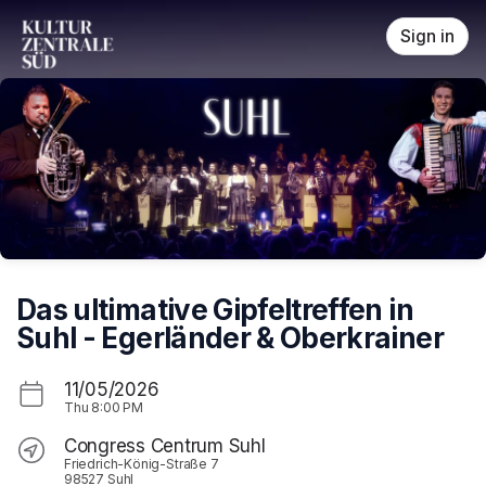
Skip header
Sign in
Das ultimative Gipfeltreffen in
Suhl - Egerländer & Oberkrainer
11/05/2026
Thu
8:00 PM
Congress Centrum Suhl
Friedrich-König-Straße 7
98527 Suhl