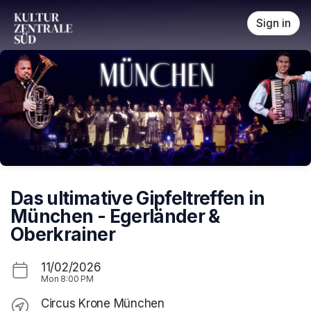
Skip header
Sign in
Das ultimative Gipfeltreffen in
München - Egerländer &
Oberkrainer
11/02/2026
Mon
8:00 PM
Circus Krone München