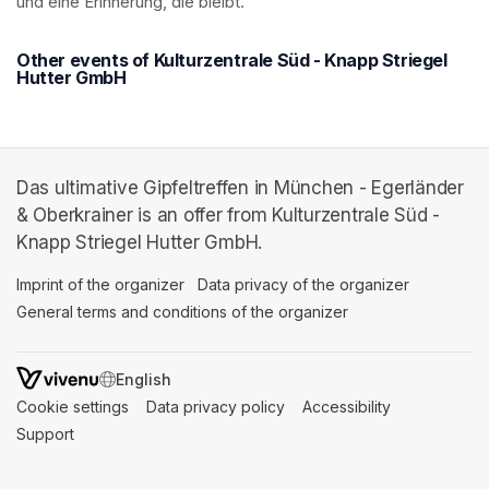
und eine Erinnerung, die bleibt.
Other events of Kulturzentrale Süd - Knapp Striegel
Hutter GmbH
Das ultimative Gipfeltreffen in München - Egerländer
& Oberkrainer is an offer from Kulturzentrale Süd -
Knapp Striegel Hutter GmbH.
Imprint of the organizer
(opens in a new tab)
Data privacy of the organizer
(opens in 
General terms and conditions of the organizer
(opens in a new ta
SWITCH LANGUAGE
Cookie settings
(opens in a new tab)
Data privacy policy
(opens in a new tab)
Accessibility
(opens in a n
Support
(opens in a new tab)