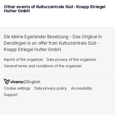
Other events of Kulturzentrale Süd - Knapp Striegel
Hutter GmbH
Die kleine Egerländer Besetzung - Das Original in
Denzlingen is an offer from Kulturzentrale Süd -
Knapp Striegel Hutter GmbH.
Imprint of the organizer
(opens in a new tab)
Data privacy of the organizer
(opens in 
General terms and conditions of the organizer
(opens in a new ta
SWITCH LANGUAGE
Cookie settings
(opens in a new tab)
Data privacy policy
(opens in a new tab)
Accessibility
(opens in a n
Support
(opens in a new tab)