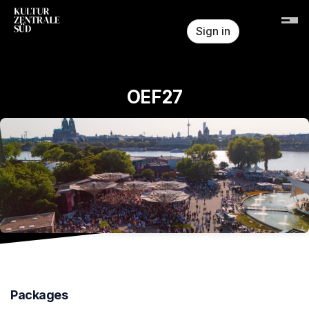
Skip header
Sign in
OEF27
Packages