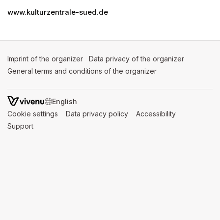
www.kulturzentrale-sued.de
Imprint of the organizer
(opens in a new tab)
Data privacy of the organizer
(opens in 
General terms and conditions of the organizer
(opens in a new ta
SWITCH LANGUAGE
Cookie settings
(opens in a new tab)
Data privacy policy
(opens in a new tab)
Accessibility
(opens in a n
Support
(opens in a new tab)